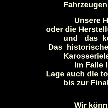
Fahrzeugen und
Unsere Hauptt
oder die Herste
und
das ko
Das historisch
Karosserielack
Im Falle Ihres
Lage auch die t
bis
zur Fina
Wir können die