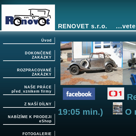
RENOVET s.r.o. ...vete
Úvod
DOKONČENÉ
ZAKÁZKY
ROZPRACOVANÉ
ZAKÁZKY
NAŠE PRÁCE
před_vznikem firmy
Re
Z NAŠÍ DÍLNY
19:05 min.)
O 
NABÍZÍME K PRODEJI
eShop
FOTOGALERIE