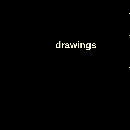
- origin
- models,
drawings
- other s