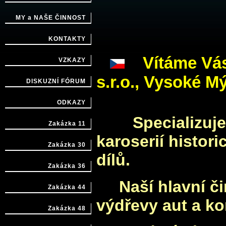
MY a NAŠE ČINNOST
KONTAKTY
Vítáme Vá
VZKAZY
s.r.o., Vysoké Mý
DISKUZNÍ FÓRUM
ODKAZY
Specializujeme
Zakázka 11
karoserií histori
Zakázka 30
dílů.
Zakázka 36
Naší hlavní č
Zakázka 44
výdřevy aut a ko
Zakázka 48