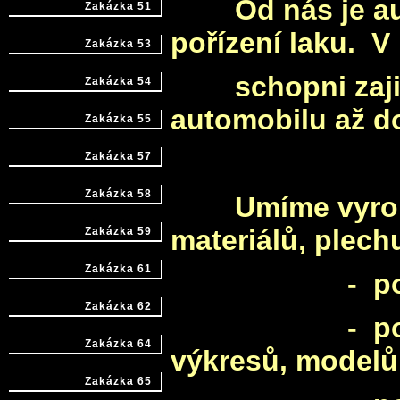
Od nás je auto
Zakázka 51
pořízení laku. 
Zakázka 53
schopni zajist
Zakázka 54
automobilu až do
Zakázka 55
Zakázka 57
Zakázka 58
Umíme vyrobit 
materiálů, plech
Zakázka 59
Zakázka 61
- podle ori
Zakázka 62
- podle do
Zakázka 64
výkresů, modelů
Zakázka 65