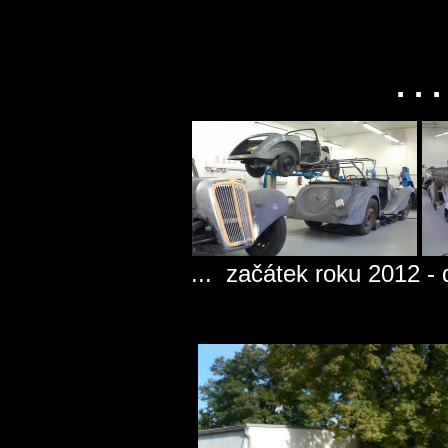
. .
... začátek roku 2012 -