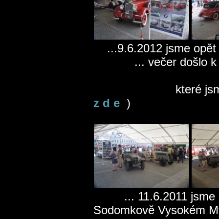
...9.6.2012 jsme opě
... večer došlo k od
( více
které jsme pro Mu
z d e
)
... 11.6.2011 jsme prv
Sodomkově Vysokém Mý