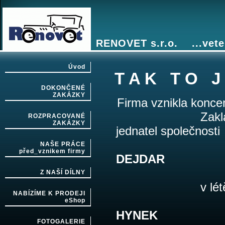
RENOVET s.r.o. ...vete
Úvod
T A K T O J
DOKONČENÉ
ZAKÁZKY
Firma vznikla koncem
Zakládajíc
ROZPRACOVANÉ
ZAKÁZKY
jednatel společnosti
NAŠE PRÁCE
před_vznikem firmy
DEJDAR
Z NAŠÍ DÍLNY
v létě r. 200
NABÍZÍME K PRODEJI
eShop
HYNEK
FOTOGALERIE