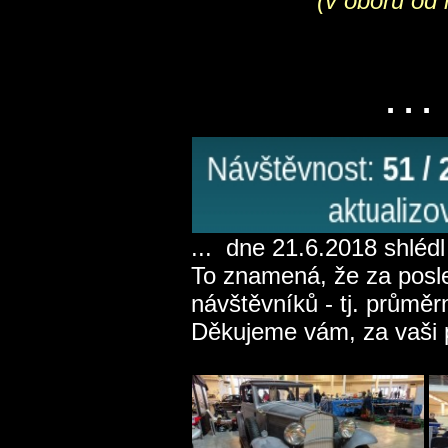
(v oboru od rok
. . 
... dne 21.6.2018 shlédl
To znamená, že za posle
návštěvníků - tj. průmě
Děkujeme vám, za vaši 