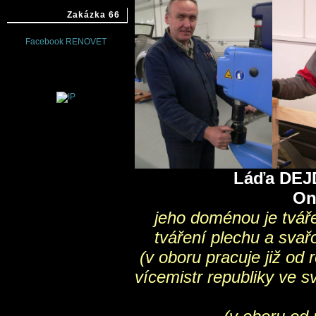
Zakázka 66
Facebook RENOVET
Láďa
Ondra L
jeho doménou je tv
tváření plechu a sva
(v oboru pracuje již o
vícemistr republik
(v oboru