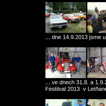
... dne 14.9.2013 jsme u 
... ve dnech 31.8. a 1.9
Festilval 2013 v Letňan