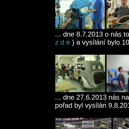
... dne 8.7.2013 o nás t
z d e
) a vysílání bylo 1
... dne 27.6.2013 nás
pořad byl vysílán 9.8.2