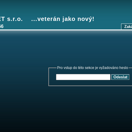
 s.r.o. ...veterán jako nový!
66
Zak
Pro vstup do této sekce je vyžadováno heslo