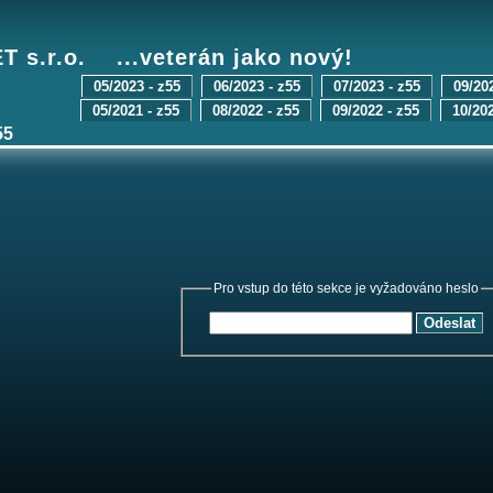
 s.r.o. ...veterán jako nový!
05/2023 - z55
06/2023 - z55
07/2023 - z55
09/20
05/2021 - z55
08/2022 - z55
09/2022 - z55
10/202
55
Pro vstup do této sekce je vyžadováno heslo