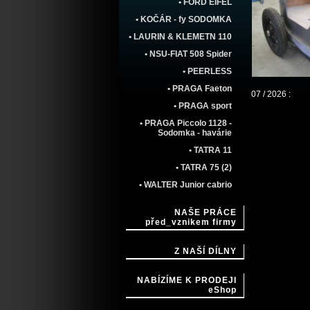
• FORD EIFEL
• KOČÁR - fy SODOMKA
• LAURIN & KLEMETN 110
• NSU-FIAT 508 Spider
• PEERLESS
• PRAGA Faeton
07 / 2026 :
• PRAGA sport
• PRAGA Piccolo 1128 -
Sodomka - havárie
• TATRA 11
• TATRA 75 (2)
• WALTER Junior cabrio
NAŠE PRÁCE
před_vznikem firmy
Z NAŠÍ DÍLNY
NABÍZÍME K PRODEJI
eShop