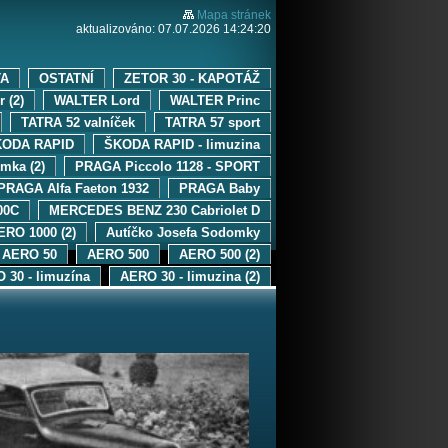
Mapa stránek
aktualizováno: 07.07.2026 14:24:20
TA
OSTATNÍ
ZETOR 30 - KAPOTÁŽ
 (2)
WALTER Lord
WALTER Princ
TATRA 52 valníček
TATRA 57 sport
KODA RAPID
ŠKODA RAPID - limuzina
mka (2)
PRAGA Piccolo 1128 - SPORT
PRAGA Alfa Faeton 1932
PRAGA Baby
00C
MERCEDES BENZ 230 Cabriolet D
ERO 1000 (2)
Autíčko Josefa Sodomky
AERO 50
AERO 500
AERO 500 (2)
 30 - limuzína
AERO 30 - limuzina (2)