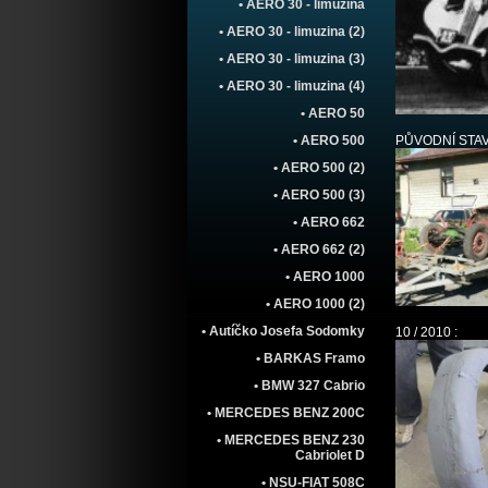
• AERO 30 - limuzína
• AERO 30 - limuzina (2)
• AERO 30 - limuzina (3)
• AERO 30 - limuzina (4)
• AERO 50
• AERO 500
PŮVODNÍ STAV
• AERO 500 (2)
• AERO 500 (3)
• AERO 662
• AERO 662 (2)
• AERO 1000
• AERO 1000 (2)
• Autíčko Josefa Sodomky
10 / 2010 :
• BARKAS Framo
• BMW 327 Cabrio
• MERCEDES BENZ 200C
• MERCEDES BENZ 230
Cabriolet D
• NSU-FIAT 508C