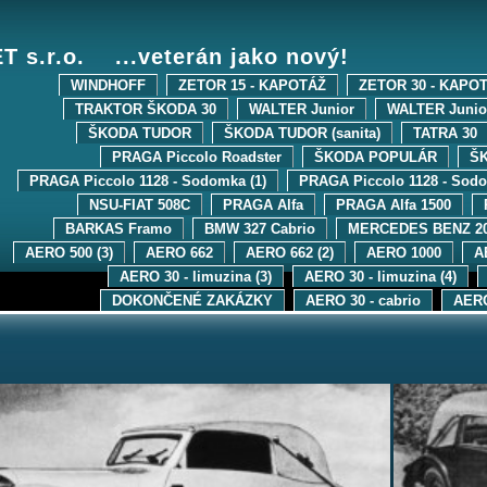
 s.r.o. ...veterán jako nový!
WINDHOFF
ZETOR 15 - KAPOTÁŽ
ZETOR 30 - KAPO
TRAKTOR ŠKODA 30
WALTER Junior
WALTER Junior
ŠKODA TUDOR
ŠKODA TUDOR (sanita)
TATRA 30
PRAGA Piccolo Roadster
ŠKODA POPULÁR
Š
PRAGA Piccolo 1128 - Sodomka (1)
PRAGA Piccolo 1128 - Sodo
NSU-FIAT 508C
PRAGA Alfa
PRAGA Alfa 1500
BARKAS Framo
BMW 327 Cabrio
MERCEDES BENZ 2
AERO 500 (3)
AERO 662
AERO 662 (2)
AERO 1000
A
AERO 30 - limuzina (3)
AERO 30 - limuzina (4)
DOKONČENÉ ZAKÁZKY
AERO 30 - cabrio
AERO