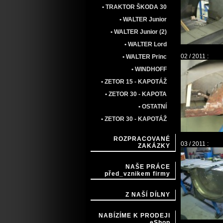
• TRAKTOR ŠKODA 30
• WALTER Junior
• WALTER Junior (2)
• WALTER Lord
02 / 2011 :
• WALTER Princ
• WINDHOFF
• ZETOR 15 - KAPOTÁŽ
• ZETOR 30 - KAPOTA
• OSTATNÍ
• ZETOR 30 - KAPOTÁŽ
ROZPRACOVANÉ
03 / 2011 :
ZAKÁZKY
NAŠE PRÁCE
před_vznikem firmy
Z NAŠÍ DÍLNY
NABÍZÍME K PRODEJI
eShop