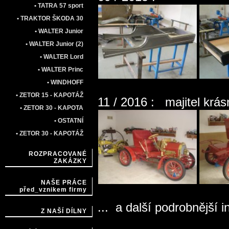
• TATRA 57 sport
• TRAKTOR ŠKODA 30
• WALTER Junior
• WALTER Junior (2)
• WALTER Lord
• WALTER Princ
• WINDHOFF
• ZETOR 15 - KAPOTÁŽ
11 / 2016 : majitel krás
• ZETOR 30 - KAPOTA
• OSTATNÍ
• ZETOR 30 - KAPOTÁŽ
ROZPRACOVANÉ
ZAKÁZKY
NAŠE PRÁCE
před_vznikem firmy
... a další podrobnější 
Z NAŠÍ DÍLNY