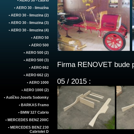
• AERO 30 - cabrio
• AERO 30 - limuzína
• AERO 30 - limuzina (2)
• AERO 30 - limuzina (3)
• AERO 30 - limuzina (4)
• AERO 50
• AERO 500
• AERO 500 (2)
• AERO 500 (3)
Firma RENOVET bude pr
• AERO 662
• AERO 662 (2)
05 / 2015 :
• AERO 1000
• AERO 1000 (2)
• Autíčko Josefa Sodomky
• BARKAS Framo
• BMW 327 Cabrio
• MERCEDES BENZ 200C
• MERCEDES BENZ 230
Cabriolet D