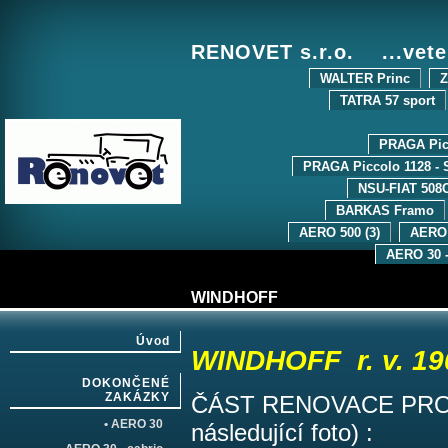
RENOVET s.r.o. ...vete
WALTER Princ
Z
TATRA 57 sport
PRAGA Pic
PRAGA Piccolo 1128 - 
NSU-FIAT 508
BARKAS Framo
AERO 500 (3)
AERO
AERO 30 -
WINDHOFF
Úvod
WINDHOFF r. v. 19
DOKONČENÉ
ZAKÁZKY
ČÁST RENOVACE PROV
• AERO 30
následující foto) :