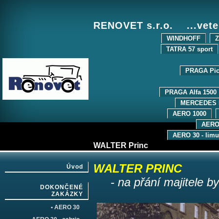
RENOVET s.r.o. ...vete
WINDHOFF
Z
TATRA 57 sport
PRAGA Pic
PRAGA Alfa 1500
MERCEDES 
AERO 1000
AERO
AERO 30 - limu
WALTER Princ
WALTER PRINC
Úvod
- na přání majitele byl
DOKONČENÉ
ZAKÁZKY
• AERO 30