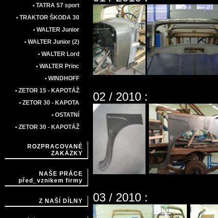
• TATRA 57 sport
• TRAKTOR ŠKODA 30
• WALTER Junior
• WALTER Junior (2)
• WALTER Lord
• WALTER Princ
• WINDHOFF
• ZETOR 15 - KAPOTÁŽ
02 / 2010 :
• ZETOR 30 - KAPOTA
• OSTATNÍ
• ZETOR 30 - KAPOTÁŽ
ROZPRACOVANÉ
ZAKÁZKY
NAŠE PRÁCE
před_vznikem firmy
03 / 2010 :
Z NAŠÍ DÍLNY