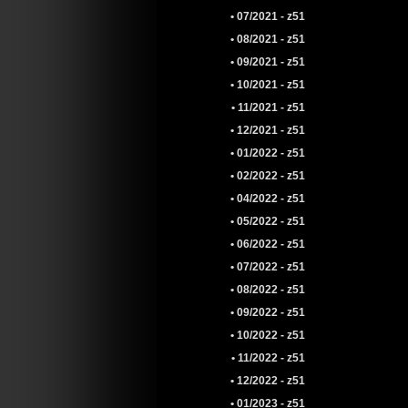
• 07/2021 - z51
• 08/2021 - z51
• 09/2021 - z51
• 10/2021 - z51
• 11/2021 - z51
• 12/2021 - z51
• 01/2022 - z51
• 02/2022 - z51
• 04/2022 - z51
• 05/2022 - z51
• 06/2022 - z51
• 07/2022 - z51
• 08/2022 - z51
• 09/2022 - z51
• 10/2022 - z51
• 11/2022 - z51
• 12/2022 - z51
• 01/2023 - z51