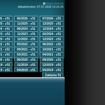
Mapa stránek
aktualizováno: 07.07.2026 14:24:20
6 - z51
06/2026 - z51
07/2026 - z51
25 - z51
11/2025 - z51
12/2025 - z51
4 - z51
08/2024 - z51
12/2024 - z51
23 - z51
11/2023 - z51
02/2024 - z51
22 - z51
11/2022 - z51
12/2022 - z51
2 - z51
05/2022 - z51
06/2022 - z51
1 - z51
09/2021 - z51
10/2021 - z51
1 - z51
02/2021 - z51
04/2021 - z51
0 - z51
08/2020 - z51
09/2020 - z51
19 - z51
11/2019 - z51
12/2019 - z51
9 - z51
04/2019 - z51
05/2019 - z51
Zakázka 51