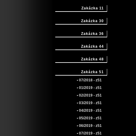
Zakázka 11
Zakázka 30
Zakázka 36
Zakázka 44
Zakázka 48
Zakázka 51
• 07/2018 - z51
• 01/2019 - z51
• 02/2019 - z51
• 03/2019 - z51
• 04/2019 - z51
• 05/2019 - z51
• 06/2019 - z51
• 07/2019 - z51