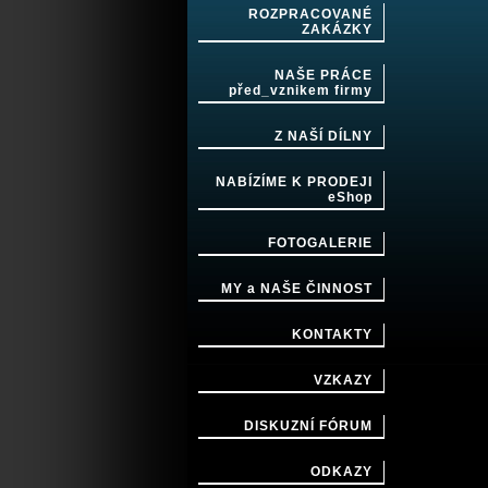
ROZPRACOVANÉ
ZAKÁZKY
NAŠE PRÁCE
před_vznikem firmy
Z NAŠÍ DÍLNY
NABÍZÍME K PRODEJI
eShop
FOTOGALERIE
MY a NAŠE ČINNOST
KONTAKTY
VZKAZY
DISKUZNÍ FÓRUM
ODKAZY