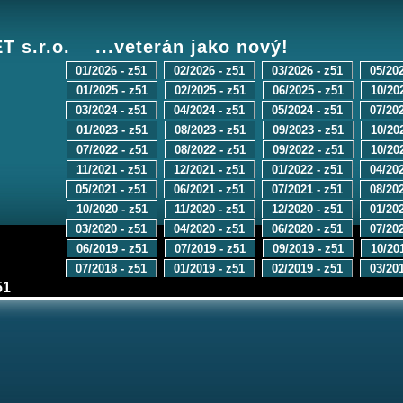
 s.r.o. ...veterán jako nový!
01/2026 - z51
02/2026 - z51
03/2026 - z51
05/202
01/2025 - z51
02/2025 - z51
06/2025 - z51
10/20
03/2024 - z51
04/2024 - z51
05/2024 - z51
07/202
01/2023 - z51
08/2023 - z51
09/2023 - z51
10/20
07/2022 - z51
08/2022 - z51
09/2022 - z51
10/20
11/2021 - z51
12/2021 - z51
01/2022 - z51
04/202
05/2021 - z51
06/2021 - z51
07/2021 - z51
08/202
10/2020 - z51
11/2020 - z51
12/2020 - z51
01/202
03/2020 - z51
04/2020 - z51
06/2020 - z51
07/202
06/2019 - z51
07/2019 - z51
09/2019 - z51
10/20
07/2018 - z51
01/2019 - z51
02/2019 - z51
03/201
51