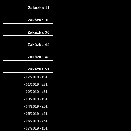
Zakázka 11
Zakázka 30
Zakázka 36
Zakázka 44
Zakázka 48
Zakázka 51
• 07/2018 - z51
• 01/2019 - z51
• 02/2019 - z51
• 03/2019 - z51
• 04/2019 - z51
• 05/2019 - z51
• 06/2019 - z51
• 07/2019 - z51