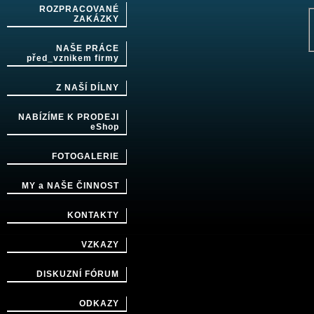
ROZPRACOVANÉ
ZAKÁZKY
NAŠE PRÁCE
před_vznikem firmy
Z NAŠÍ DÍLNY
NABÍZÍME K PRODEJI
eShop
FOTOGALERIE
MY a NAŠE ČINNOST
KONTAKTY
VZKAZY
DISKUZNÍ FÓRUM
ODKAZY