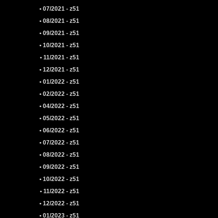
• 07/2021 - z51
• 08/2021 - z51
• 09/2021 - z51
• 10/2021 - z51
• 11/2021 - z51
• 12/2021 - z51
• 01/2022 - z51
• 02/2022 - z51
• 04/2022 - z51
• 05/2022 - z51
• 06/2022 - z51
• 07/2022 - z51
• 08/2022 - z51
• 09/2022 - z51
• 10/2022 - z51
• 11/2022 - z51
• 12/2022 - z51
• 01/2023 - z51