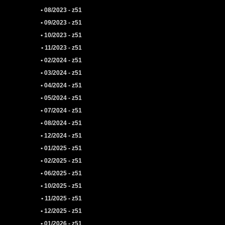
• 08/2023 - z51
• 09/2023 - z51
• 10/2023 - z51
• 11/2023 - z51
• 02/2024 - z51
• 03/2024 - z51
• 04/2024 - z51
• 05/2024 - z51
• 07/2024 - z51
• 08/2024 - z51
• 12/2024 - z51
• 01/2025 - z51
• 02/2025 - z51
• 06/2025 - z51
• 10/2025 - z51
• 11/2025 - z51
• 12/2025 - z51
• 01/2026 - z51