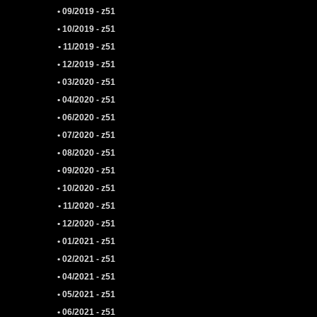
• 09/2019 - z51
• 10/2019 - z51
• 11/2019 - z51
• 12/2019 - z51
• 03/2020 - z51
• 04/2020 - z51
• 06/2020 - z51
• 07/2020 - z51
• 08/2020 - z51
• 09/2020 - z51
• 10/2020 - z51
• 11/2020 - z51
• 12/2020 - z51
• 01/2021 - z51
• 02/2021 - z51
• 04/2021 - z51
• 05/2021 - z51
• 06/2021 - z51