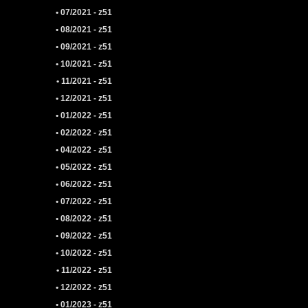
• 07/2021 - z51
• 08/2021 - z51
• 09/2021 - z51
• 10/2021 - z51
• 11/2021 - z51
• 12/2021 - z51
• 01/2022 - z51
• 02/2022 - z51
• 04/2022 - z51
• 05/2022 - z51
• 06/2022 - z51
• 07/2022 - z51
• 08/2022 - z51
• 09/2022 - z51
• 10/2022 - z51
• 11/2022 - z51
• 12/2022 - z51
• 01/2023 - z51