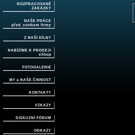
ROZPRACOVANÉ
ZAKÁZKY
NAŠE PRÁCE
před_vznikem firmy
Z NAŠÍ DÍLNY
NABÍZÍME K PRODEJI
eShop
FOTOGALERIE
MY a NAŠE ČINNOST
KONTAKTY
VZKAZY
DISKUZNÍ FÓRUM
ODKAZY