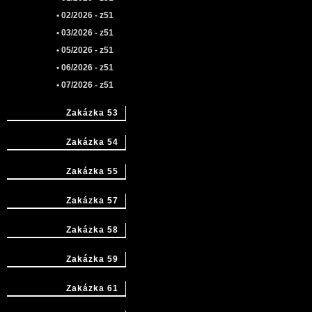
• 02/2026 - z51
• 03/2026 - z51
• 05/2026 - z51
• 06/2026 - z51
• 07/2026 - z51
Zakázka 53
Zakázka 54
Zakázka 55
Zakázka 57
Zakázka 58
Zakázka 59
Zakázka 61