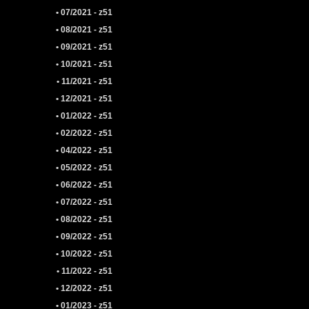
• 07/2021 - z51
• 08/2021 - z51
• 09/2021 - z51
• 10/2021 - z51
• 11/2021 - z51
• 12/2021 - z51
• 01/2022 - z51
• 02/2022 - z51
• 04/2022 - z51
• 05/2022 - z51
• 06/2022 - z51
• 07/2022 - z51
• 08/2022 - z51
• 09/2022 - z51
• 10/2022 - z51
• 11/2022 - z51
• 12/2022 - z51
• 01/2023 - z51