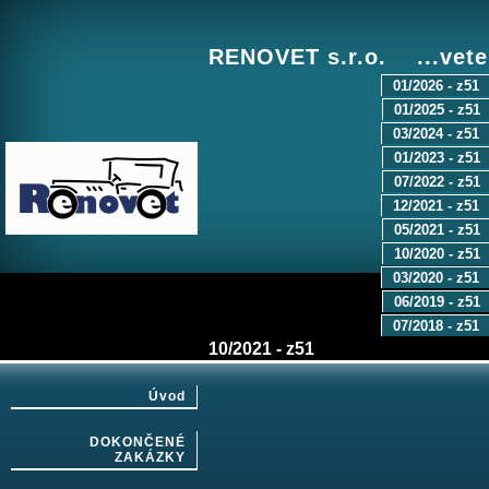
RENOVET s.r.o. ...vete
01/2026 - z51
01/2025 - z51
03/2024 - z51
01/2023 - z51
07/2022 - z51
12/2021 - z51
05/2021 - z51
10/2020 - z51
03/2020 - z51
06/2019 - z51
07/2018 - z51
10/2021 - z51
Úvod
DOKONČENÉ
ZAKÁZKY