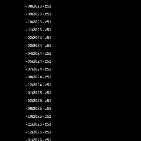
• 08/2023 - z51
• 09/2023 - z51
• 10/2023 - z51
• 11/2023 - z51
• 02/2024 - z51
• 03/2024 - z51
• 04/2024 - z51
• 05/2024 - z51
• 07/2024 - z51
• 08/2024 - z51
• 12/2024 - z51
• 01/2025 - z51
• 02/2025 - z51
• 06/2025 - z51
• 10/2025 - z51
• 11/2025 - z51
• 12/2025 - z51
• 01/2026 - z51