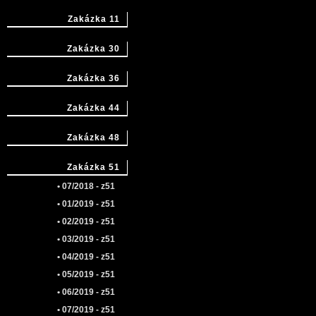
Zakázka 11
Zakázka 30
Zakázka 36
Zakázka 44
Zakázka 48
Zakázka 51
• 07/2018 - z51
• 01/2019 - z51
• 02/2019 - z51
• 03/2019 - z51
• 04/2019 - z51
• 05/2019 - z51
• 06/2019 - z51
• 07/2019 - z51