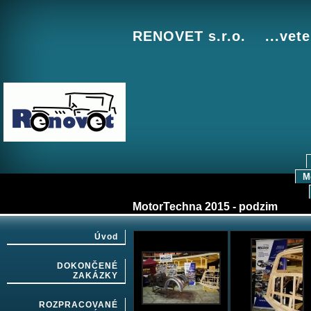
RENOVET s.r.o. ...vete
M
MotorTechna 2015 - podzim
Úvod
DOKONČENÉ
ZAKÁZKY
ROZPRACOVANÉ