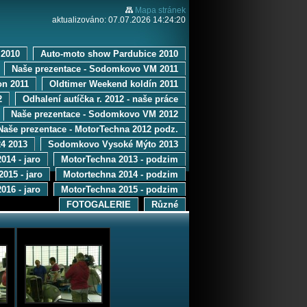
Mapa stránek
aktualizováno: 07.07.2026 14:24:20
2010
Auto-moto show Pardubice 2010
Naše prezentace - Sodomkovo VM 2011
on 2011
Oldtimer Weekend koldín 2011
2
Odhalení autíčka r. 2012 - naše práce
Naše prezentace - Sodomkovo VM 2012
Naše prezentace - MotorTechna 2012 podz.
4 2013
Sodomkovo Vysoké Mýto 2013
014 - jaro
MotorTechna 2013 - podzim
015 - jaro
Motortechna 2014 - podzim
016 - jaro
MotorTechna 2015 - podzim
FOTOGALERIE
Různé