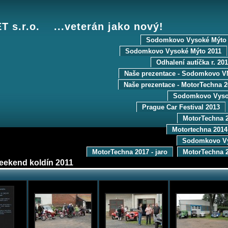
 s.r.o. ...veterán jako nový!
Sodomkovo Vysoké Mýto 
Sodomkovo Vysoké Mýto 2011
Odhalení autíčka r. 20
Naše prezentace - Sodomkovo V
Naše prezentace - MotorTechna 2
Sodomkovo Vyso
Prague Car Festival 2013
MotorTechna 2
Motortechna 2014
Sodomkovo Vy
MotorTechna 2017 - jaro
MotorTechna 2
eekend koldín 2011