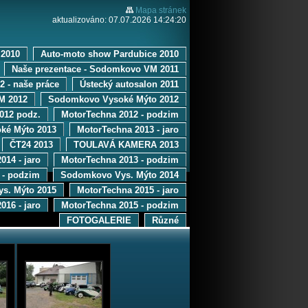
Mapa stránek
aktualizováno: 07.07.2026 14:24:20
2010
Auto-moto show Pardubice 2010
Naše prezentace - Sodomkovo VM 2011
12 - naše práce
Ústecký autosalon 2011
M 2012
Sodomkovo Vysoké Mýto 2012
012 podz.
MotorTechna 2012 - podzim
ké Mýto 2013
MotorTechna 2013 - jaro
ČT24 2013
TOULAVÁ KAMERA 2013
014 - jaro
MotorTechna 2013 - podzim
 - podzim
Sodomkovo Vys. Mýto 2014
s. Mýto 2015
MotorTechna 2015 - jaro
016 - jaro
MotorTechna 2015 - podzim
FOTOGALERIE
Různé