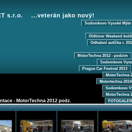
 s.r.o. ...veterán jako nový!
Sodomkovo Vysoké Mýto 
Oldtimer Weekend kold
Odhalení autíčka r. 20
MotorTechna 2012 - podzim
Sodomkovo Vyso
Prague Car Festival 2013
MotorTechna 2
Motortechna 2014
Sodomkovo Vy
MotorTechna 2
ntace - MotorTechna 2012 podz.
FOTOGALER