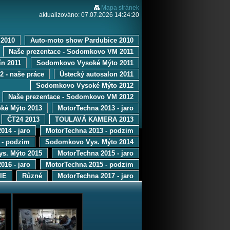
Mapa stránek
aktualizováno: 07.07.2026 14:24:20
2010
Auto-moto show Pardubice 2010
Naše prezentace - Sodomkovo VM 2011
ín 2011
Sodomkovo Vysoké Mýto 2011
12 - naše práce
Ústecký autosalon 2011
Sodomkovo Vysoké Mýto 2012
Naše prezentace - Sodomkovo VM 2012
ké Mýto 2013
MotorTechna 2013 - jaro
ČT24 2013
TOULAVÁ KAMERA 2013
014 - jaro
MotorTechna 2013 - podzim
 - podzim
Sodomkovo Vys. Mýto 2014
s. Mýto 2015
MotorTechna 2015 - jaro
016 - jaro
MotorTechna 2015 - podzim
IE
Různé
MotorTechna 2017 - jaro