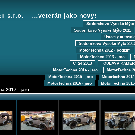
 s.r.o. ...veterán jako nový!
Sodomkovo Vysoké Mýto 
Sodomkovo Vysoké Mýto 2011
Ústecký autosal
Sodomkovo Vysoké Mýto 201
MotorTechna 2012 - podzim
MotorTechna 2013 - jaro
ČT24 2013
TOULAVÁ KAMERA
MotorTechna 2014 - jaro
MotorTechna 2
MotorTechna 2015 - jaro
Motortechna 2014
MotorTechna 2016 - jaro
MotorTechna 2015
a 2017 - jaro