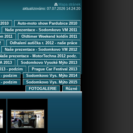
Mapa stránek
aktualizováno: 07.07.2026 14:24:20
2010
Auto-moto show Pardubice 2010
Naše prezentace - Sodomkovo VM 2011
on 2011
Oldtimer Weekend koldín 2011
2
Odhalení autíčka r. 2012 - naše práce
Naše prezentace - Sodomkovo VM 2012
Naše prezentace - MotorTechna 2012 podz.
 2013
Sodomkovo Vysoké Mýto 2013
013 - podzim
Prague Car Festival 2013
 - podzim
Sodomkovo Vys. Mýto 2014
 - podzim
Sodomkovo Vys. Mýto 2015
FOTOGALERIE
Různé